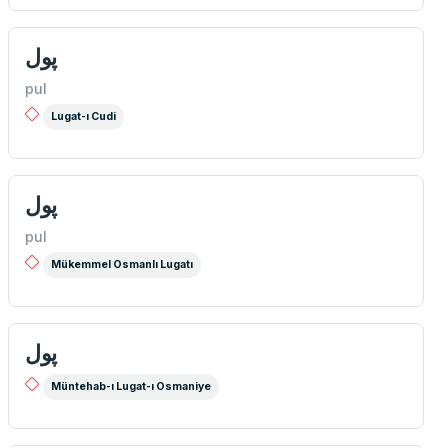
پول
pul
Lugat-ı Cudi
پول
pul
Mükemmel Osmanlı Lugatı
پول
Müntehab-ı Lugat-ı Osmaniye