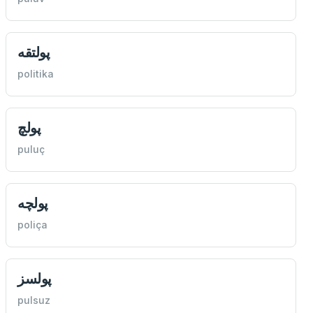
پولتقه
politika
پولچ
puluç
پولچه
poliça
پولسز
pulsuz