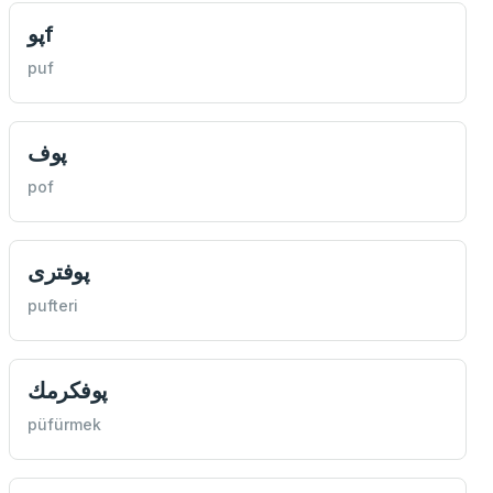
پوf
puf
پوف
pof
پوفتری
pufteri
پوفكرمك
püfürmek