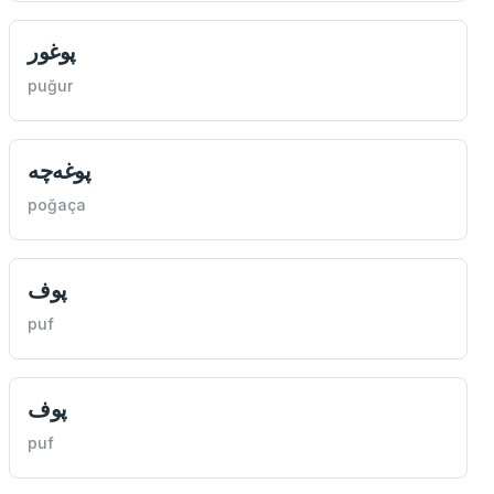
پوغور
puğur
پوغه‌چه
poğaça
پوف
puf
پوف
puf