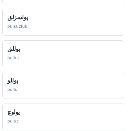
پولسزلق
pulsuzluk
پوللق
pulluk
پوللو
pullu
پولوچ
puluç