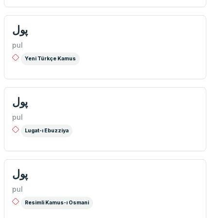
پول
pul
Yeni Türkçe Kamus
پول
pul
Lugat-ı Ebuzziya
پول
pul
Resimli Kamus-ı Osmani