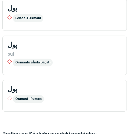
پول
Lehce-i Osmani
پول
pul
Osmanlıca İmla Lügati
پول
Osmani - Rumca
Redhouse Sözlüğü sıradaki maddeler: