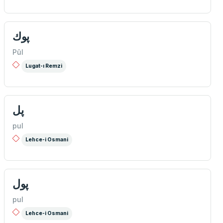
پوك
Pûl
Lugat-ı Remzi
پل
pul
Lehce-i Osmani
پول
pul
Lehce-i Osmani