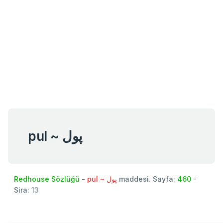
pul ~ پول
Redhouse Sözlüğü
-
pul ~ پول
maddesi. Sayfa:
460
-
Sira:
13