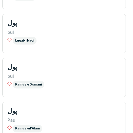
پول
pul
Lugat-i Naci
پول
pul
Kamus-ı Osmani
پول
Paul
Kamus-ul'Alam