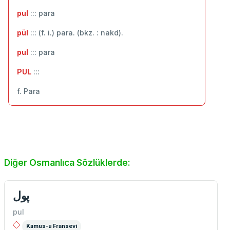
pul
::: ‬para
pül
::: (f. i.) para. (bkz. : nakd).
pul
::: para
PUL
:::
f. Para
Diğer Osmanlıca Sözlüklerde:
پول
pul
Kamus-u Fransevi