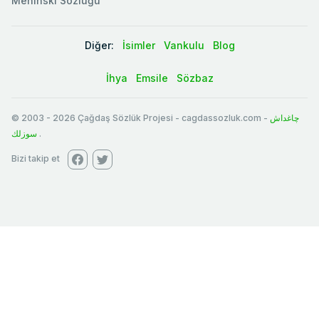
Meninski Sözlüğü
Diğer:
İsimler
Vankulu
Blog
İhya
Emsile
Sözbaz
© 2003
-
2026
Çağdaş Sözlük Projesi - cagdassozluk.com -
چاغداش
سوزلك
.
Bizi takip et