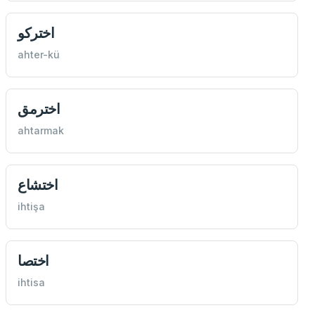
اختركو
ahter-kü
اخترمق
ahtarmak
اختشاع
ihtişa
اختصا
ihtisa