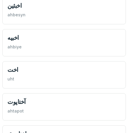
اخبثین
ahbesyn
اخبیه
ahbiye
اخت
uht
آختاپوت
ahtapot