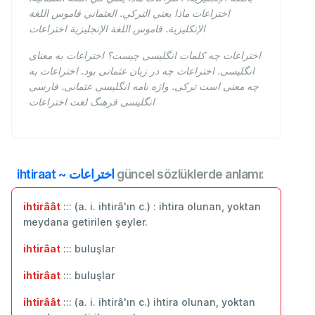
اختراعات ماذا يعني التركي. العثماني قاموس اللغة
الإنكليزية. قاموس اللغة الإنجليزية اختراعات
اختراعات چه کلمات انگلیسی چیست؟ اختراعات به معنای
انگلیسی. اختراعات چه در زبان عثمانی بود. اختراعات به
چه معنی است ترکی. واژه نامه انگلیسی عثمانی. فارسی
انگلیسی فرهنگ لغت اختراعات
ihtiraat ~ اختراعات
güncel sözlüklerde anlamı:
ihtirâât
::: (a. i. ihtirâ'ın c.) : ihtira olunan, yoktan
meydana getirilen şeyler.
ihtirâat
::: buluşlar
ihtirâat
::: ‬buluşlar
ihtirâât
::: (a. i. ihtirâ'ın c.) ihtira olunan, yoktan