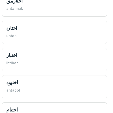
اختارمق
ahtarmak
اختان
uhtan
اختبار
ihtibar
اختپود
ahtapot
اختتام