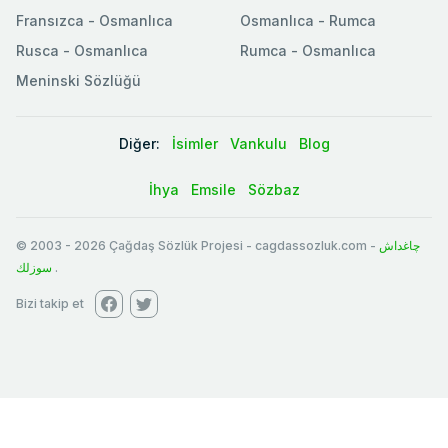
Fransızca - Osmanlıca
Osmanlıca - Rumca
Rusca - Osmanlıca
Rumca - Osmanlıca
Meninski Sözlüğü
Diğer:
İsimler
Vankulu
Blog
İhya
Emsile
Sözbaz
© 2003
-
2026
Çağdaş Sözlük Projesi - cagdassozluk.com -
چاغداش
سوزلك
.
Bizi takip et