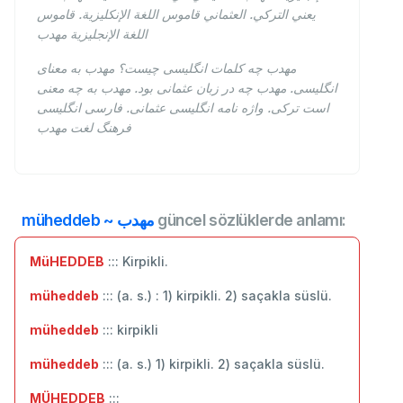
يعني التركي. العثماني قاموس اللغة الإنكليزية. قاموس
اللغة الإنجليزية مهدب
مهدب چه کلمات انگلیسی چیست؟ مهدب به معنای
انگلیسی. مهدب چه در زبان عثمانی بود. مهدب به چه معنی
است ترکی. واژه نامه انگلیسی عثمانی. فارسی انگلیسی
فرهنگ لغت مهدب
müheddeb ~ مهدب
güncel sözlüklerde anlamı:
MüHEDDEB
::: Kirpikli.
müheddeb
::: (a. s.) : 1) kirpikli. 2) saçakla süslü.
müheddeb
::: kirpikli
müheddeb
::: (a. s.) 1) kirpikli. 2) saçakla süslü.
MÜHEDDEB
:::