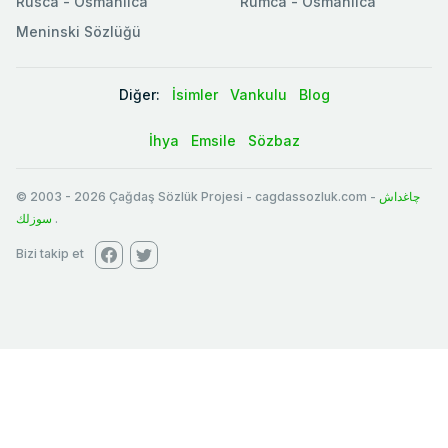
Rusca - Osmanlıca
Rumca - Osmanlıca
Meninski Sözlüğü
Diğer:
İsimler
Vankulu
Blog
İhya
Emsile
Sözbaz
© 2003
-
2026
Çağdaş Sözlük Projesi - cagdassozluk.com -
چاغداش
سوزلك
.
Bizi takip et