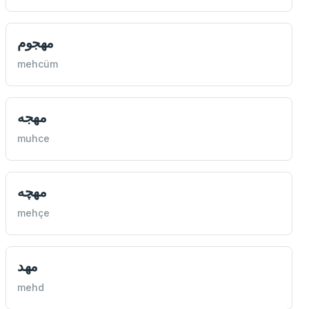
مهجوم
mehcüm
مهجه
muhce
مهچه
mehçe
مهد
mehd