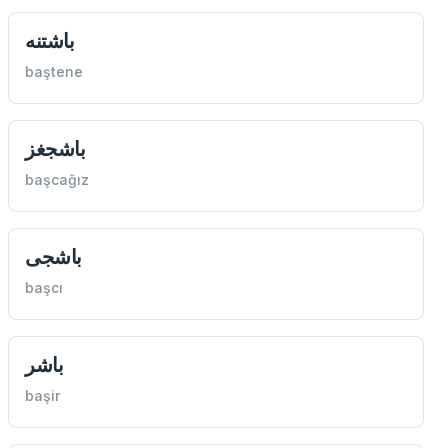
باشتنه
baştene
باشجغز
başcağız
باشجی
başcı
باشر
başir