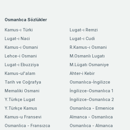
Osmanlıca Sözlükler
Kamus-ı Türki
Lugat-ı Remzi
Lugat-ı Naci
Lugat-ı Cudi
Kamus-ı Osmani
R.Kamus-ı Osmani
Lehce-i Osmani
M.Osmanlı Lugatı
Lugat-ı Ebuzziya
M.Lügatı Osmaniye
Kamus-ul'alam
Ahter-i Kebir
Tarih ve Coğrafya
Osmanlıca-İngilizce
Memaliki Osmani
İngilizce-Osmanlıca 1
Y.Türkçe Lugat
İngilizce-Osmanlıca 2
Y.Türkçe Kamus
Osmanlıca - Ermenice
Kamus-u Fransevi
Almanca - Osmanlıca
Osmanlica - Fransızca
Osmanlıca - Almanca