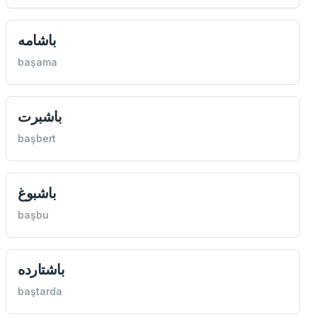
باشامه
başama
باشبرت
başbert
باشبوغ
başbu
باشتارده
baştarda