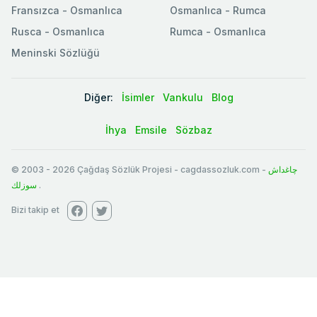
Fransızca - Osmanlıca
Osmanlıca - Rumca
Rusca - Osmanlıca
Rumca - Osmanlıca
Meninski Sözlüğü
Diğer:
İsimler
Vankulu
Blog
İhya
Emsile
Sözbaz
© 2003
-
2026
Çağdaş Sözlük Projesi - cagdassozluk.com -
چاغداش
سوزلك
.
Bizi takip et