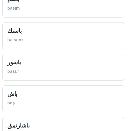
basım
باسنك
ba senk
باسور
basur
باش
baş
باشارتمق