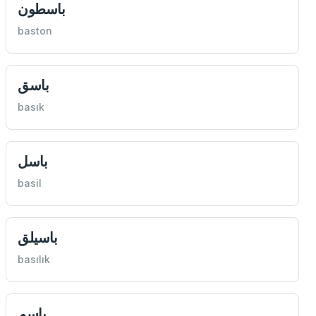
باسطون
baston
باسق
basık
باسل
basil
باسیلق
basılık
باسم