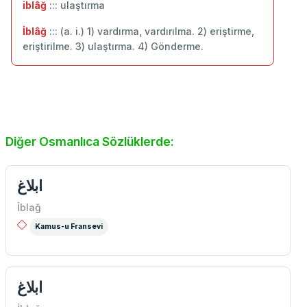
iblâğ
::: ulaştırma
İblâğ
::: (a. i.) 1) vardırma, vardırılma. 2) eriştirme,
eriştirilme. 3) ulaştırma. 4) Gönderme.
Diğer Osmanlıca Sözlüklerde:
ابلاغ
İblağ
Kamus-u Fransevi
ابلاغ