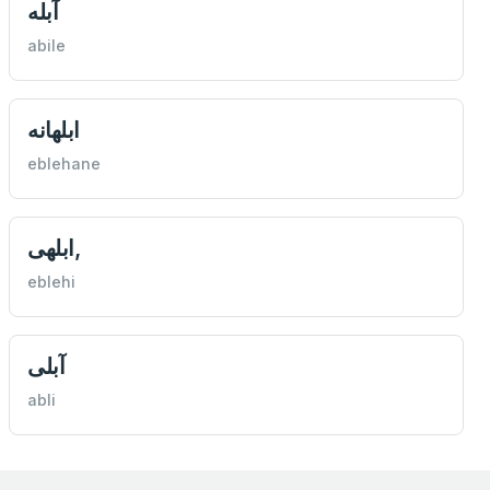
آبله
abile
ابلهانه
eblehane
ابلهی,
eblehi
آبلی
abli