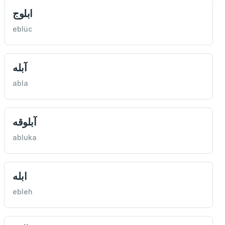
ابلوج
eblüc
آبله
abla
آبلوقه
abluka
ابله
ebleh