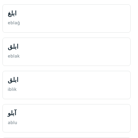
ابلغ
eblağ
ابلق
eblak
ابلق
iblik
آبلو
ablu