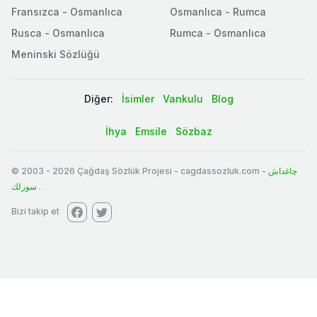
Fransızca - Osmanlıca
Osmanlıca - Rumca
Rusca - Osmanlıca
Rumca - Osmanlıca
Meninski Sözlüğü
Diğer:
İsimler
Vankulu
Blog
İhya
Emsile
Sözbaz
© 2003
-
2026
Çağdaş Sözlük Projesi - cagdassozluk.com -
چاغداش
سوزلك
.
Bizi takip et