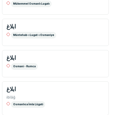
Mükemmel Osmanlı Lugatı
ابلاغ
Müntehab-ı Lugat-ı Osmaniye
ابلاغ
Osmani - Rumca
ابلاغ
iblâğ
Osmanlıca İmla Lügati