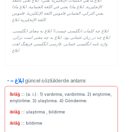
ابلاغ ما هي الكلمات الإنجليزية تعني؟ ابلاغ تعني باللغة
الإنجليزية. ابلاغ ماذا يعني في اللغة العثمانية. ابلاغ ماذا
يعني التركي. العثماني قاموس اللغة الإنكليزية. قاموس
اللغة الإنجليزية ابلاغ
ابلاغ چه کلمات انگلیسی چیست؟ ابلاغ به معنای انگلیسی.
ابلاغ چه در زبان عثمانی بود. ابلاغ به چه معنی است ترکی.
واژه نامه انگلیسی عثمانی. فارسی انگلیسی فرهنگ لغت
ابلاغ
- ~ ابلاغ
güncel sözlüklerde anlamı:
İblâğ
::: (a. i.) : 1) vardırma, vardırılma. 2) eriştirme,
eriştirilme. 3) ulaştırma. 4) Gönderme.
iblâğ
::: ulaştırma , bildirme
iblâğ
::: ‬bildirme