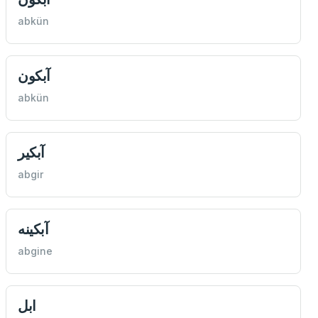
abkün
آبكون
abkün
آبكیر
abgir
آبكینه
abgine
ابل