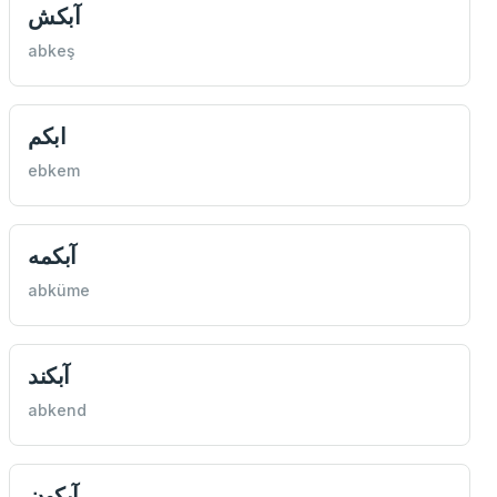
آبكش
abkeş
ابكم
ebkem
آبكمه
abküme
آبكند
abkend
آبكون