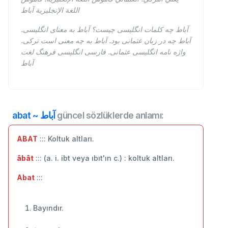
اللغة الإنجليزية آباط
آباط چه کلمات انگلیسی چیست؟ آباط به معنای انگلیسی.
آباط چه در زبان عثمانی بود. آباط به چه معنی است ترکی.
واژه نامه انگلیسی عثمانی. فارسی انگلیسی فرهنگ لغت
آباط
abat ~ آباط
güncel sözlüklerde anlamı:
ABAT
::: Koltuk altları.
âbât
::: (a. i. ibt veya ıbıt'ın c.) : koltuk altları.
Abat
:::
Bayındır.