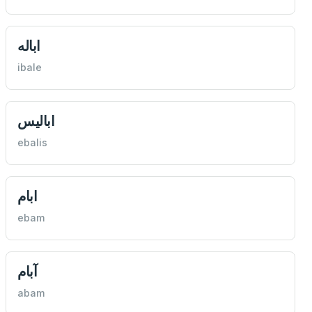
اباله
ibale
اباليس
ebalis
ابام
ebam
آبام
abam