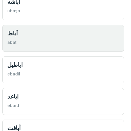
اباشه
ubaşa
آباط
abat
اباطيل
ebadil
اباعد
ebaid
آبافت