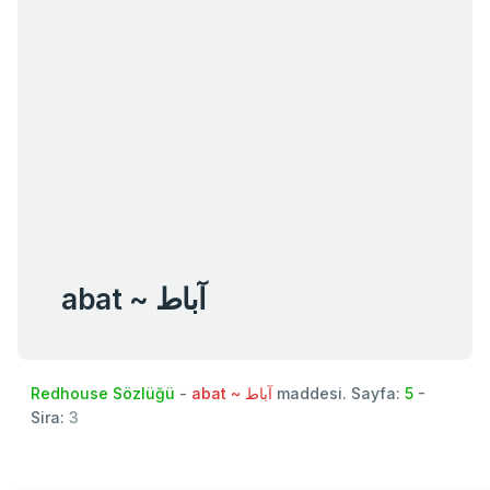
abat ~ آباط
Redhouse Sözlüğü
-
abat ~ آباط
maddesi. Sayfa:
5
-
Sira:
3