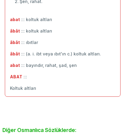
Şen, rahat.
abat
::: koltuk altları
âbât
::: koltuk altları
âbât
::: ıbıtlar
âbât
::: (a. i. ibt veya ıbıt'ın c.) koltuk altları.
abat
::: bayındır, rahat, şad, şen
ABAT
:::
Koltuk altları
Diğer Osmanlıca Sözlüklerde: