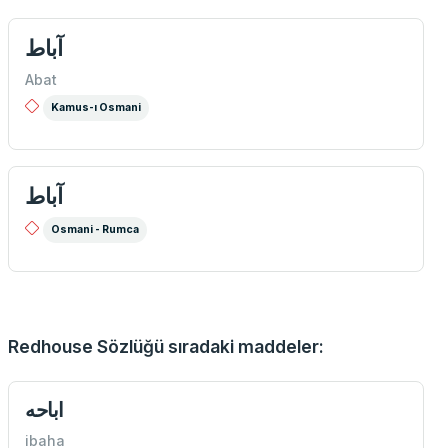
آباط
Abat
Kamus-ı Osmani
آباط
Osmani - Rumca
Redhouse Sözlüğü sıradaki maddeler:
اباحه
ibaha